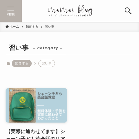
MENU
ホーム
知育する
習い事
習い事
– category –
知育する
習い事
【実際に通わせてます】シ
ェーン子ども英会話のリア