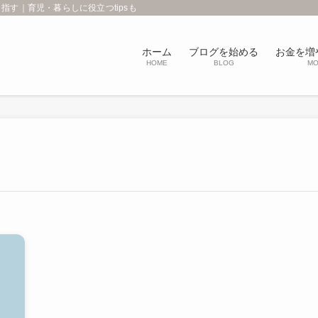
す｜育児・暮らしに役立つtipsも
ホーム
ブログを始める
お金を増
HOME
BLOG
MO